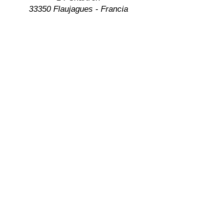
33350 Flaujagues - Francia
CONTATTO
+33 (0) 6 10 26 72 79
+33 (0) 6 62 72 29 54
ygeia@flaujagues.com
Come venire?
https://www.chambresdhotes.org
Recensione YGEIA Flaujagues