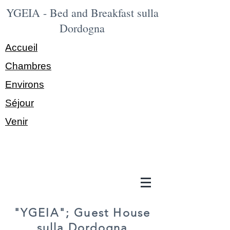
YGEIA - Bed and Breakfast sulla
Dordogna
Accueil
Chambres
Environs
Séjour
Venir
"YGEIA"; Guest House
sulla Dordogna